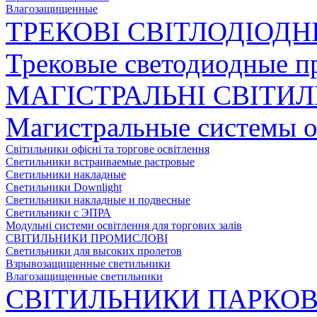
Влагозащищенные
ТРЕКОВІ СВІТЛОДІОДН
Трековые светодиодные п
МАГІСТРАЛЬНІ СВІТИ
Магистральные системы 
Світильники офісні та торгове освітлення
Светильники встраиваемые растровые
Светильники накладные
Светильники Downlight
Светильники накладные и подвесные
Светильники с ЭПРА
Модульні системи освітлення для торгових залів
СВІТИЛЬНИКИ ПРОМИСЛОВІ
Светильники для высоких пролетов
Взрывозащищенные светильники
Влагозащищенные светильники
СВІТИЛЬНИКИ ПАРКОВ