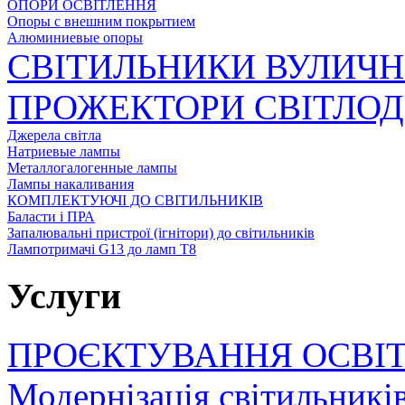
ОПОРИ ОСВІТЛЕННЯ
Опоры с внешним покрытием
Алюминиевые опоры
СВІТИЛЬНИКИ ВУЛИЧН
ПРОЖЕКТОРИ СВІТЛОД
Джерела світла
Натриевые лампы
Металлогалогенные лампы
Лампы накаливания
КОМПЛЕКТУЮЧІ ДО СВІТИЛЬНИКІВ
Баласти і ПРА
Запалювальні пристрої (ігнітори) до світильників
Лампотримачі G13 до ламп Т8
Услуги
ПРОЄКТУВАННЯ ОСВІ
Модернізація світильникі