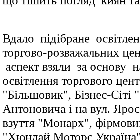
що тішить погляд киян та 
Вдало підібране освітлен
торгово-розважальних це
аспект взяли за основу н
освітлення торгового цент
"Більшовик", Бізнес-Сіті 
Антоновича і на вул. Ярос
взуття "Монарх", фірмови
"Хюндай Моторс Україна",