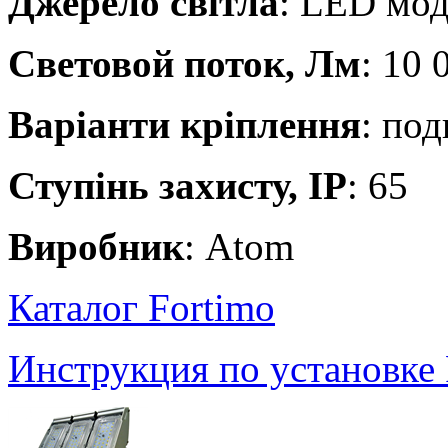
Джерело світла
: LED мод
Световой поток, Лм
: 10 
Варіанти кріплення
: по
Ступінь захисту, IP
: 65
Виробник
: Atom
Каталог Fortimo
Инструкция по установке 