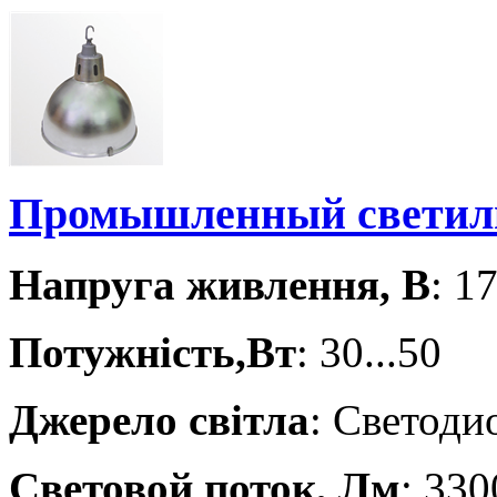
Промышленный свети
Напруга живлення, В
: 1
Потужність,Вт
: 30...50
Джерело світла
: Светод
Световой поток, Лм
: 33