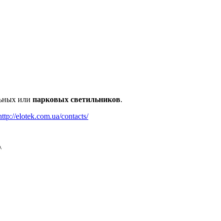
льных или
парко
в
ых
светильников
.
http://elotek.com.ua/contacts/