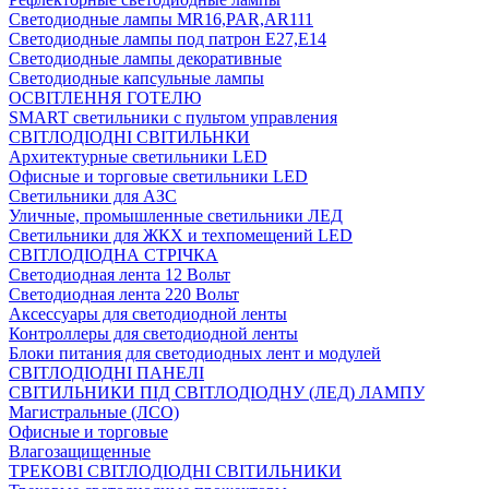
Светодиодные лампы MR16,PAR,AR111
Светодиодные лампы под патрон Е27,Е14
Светодиодные лампы декоративные
Светодиодные капсульные лампы
ОСВІТЛЕННЯ ГОТЕЛЮ
SMART светильники с пультом управления
СВІТЛОДІОДНІ СВІТИЛЬНКИ
Архитектурные светильники LED
Офисные и торговые светильники LED
Светильники для АЗС
Уличные, промышленные светильники ЛЕД
Светильники для ЖКХ и техпомещений LED
СВІТЛОДІОДНА СТРІЧКА
Светодиодная лента 12 Вольт
Светодиодная лента 220 Вольт
Аксессуары для светодиодной ленты
Контроллеры для светодиодной ленты
Блоки питания для светодиодных лент и модулей
СВІТЛОДІОДНІ ПАНЕЛІ
СВІТИЛЬНИКИ ПІД СВІТЛОДІОДНУ (ЛЕД) ЛАМПУ
Магистральные (ЛСО)
Офисные и торговые
Влагозащищенные
ТРЕКОВІ СВІТЛОДІОДНІ СВІТИЛЬНИКИ