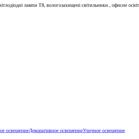
світлодіодні лампи Т8, вологозахищені світильники , офисне осві
е освещение
Декоративное освещение
Уличное освещение