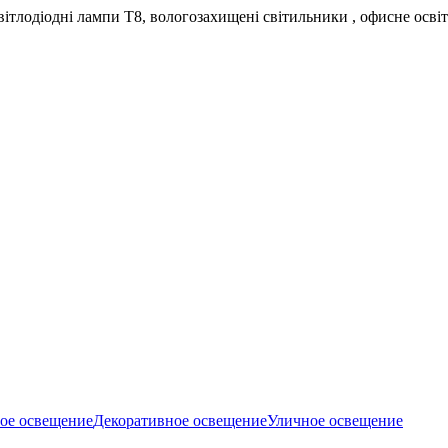
світлодіодні лампи Т8, вологозахищені світильники , офисне осві
е освещение
Декоративное освещение
Уличное освещение