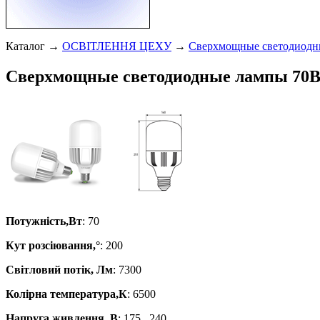
Каталог →
ОСВІТЛЕННЯ ЦЕХУ
→
Сверхмощные светодиодн
Сверхмощные светодиодные лампы 70
Потужність,Вт
: 70
Кут розсіювання,°
: 200
Світловий потік, Лм
: 7300
Колірна температура,К
: 6500
Напруга живлення, В
: 175...240