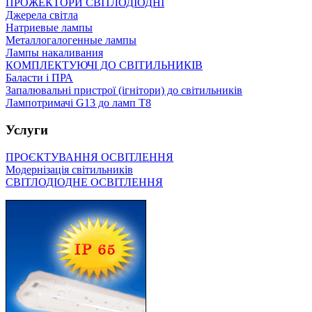
ПРОЖЕКТОРИ СВІТЛОДІОДНІ
Джерела світла
Натриевые лампы
Металлогалогенные лампы
Лампы накаливания
КОМПЛЕКТУЮЧІ ДО СВІТИЛЬНИКІВ
Баласти і ПРА
Запалювальні пристрої (ігнітори) до світильників
Лампотримачі G13 до ламп Т8
Услуги
ПРОЄКТУВАННЯ ОСВІТЛЕННЯ
Модернізація світильників
СВІТЛОДІОДНЕ ОСВІТЛЕННЯ