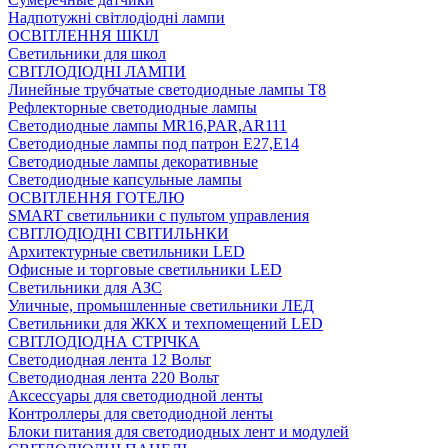
Надпотужні світлодіодні лампи
ОСВІТЛЕННЯ ШКІЛ
Светильники для школ
СВІТЛОДІОДНІ ЛАМПИ
Линейные трубчатые светодиодные лампы Т8
Рефлекторные светодиодные лампы
Светодиодные лампы MR16,PAR,AR111
Светодиодные лампы под патрон Е27,Е14
Светодиодные лампы декоративные
Светодиодные капсульные лампы
ОСВІТЛЕННЯ ГОТЕЛЮ
SMART светильники с пультом управления
СВІТЛОДІОДНІ СВІТИЛЬНКИ
Архитектурные светильники LED
Офисные и торговые светильники LED
Светильники для АЗС
Уличные, промышленные светильники ЛЕД
Светильники для ЖКХ и техпомещений LED
СВІТЛОДІОДНА СТРІЧКА
Светодиодная лента 12 Вольт
Светодиодная лента 220 Вольт
Аксессуары для светодиодной ленты
Контроллеры для светодиодной ленты
Блоки питания для светодиодных лент и модулей