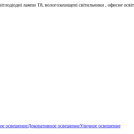
світлодіодні лампи Т8, вологозахищені світильники , офисне осві
е освещение
Декоративное освещение
Уличное освещение